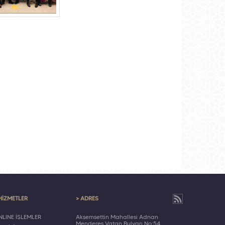
HİZMETLER
> ADRES
LINE İŞLEMLER
Akşemsettin Mahallesi Adnan
Menderes Vatan Bulvarı No:54