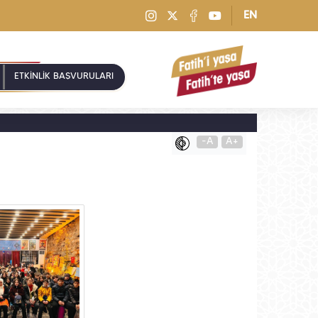
EN
ETKİNLİK BAŞVURULARI
-A
A+