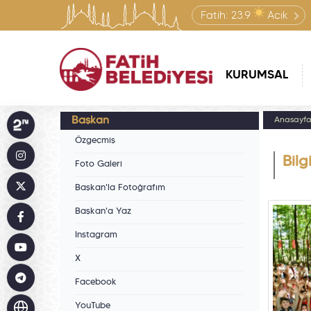
Fatih:
23.9
Açık
KURUMSAL
Başkan
Anasayf
Özgeçmiş
Bilg
Foto Galeri
Başkan'la Fotoğrafım
Başkan'a Yaz
Instagram
X
Facebook
YouTube