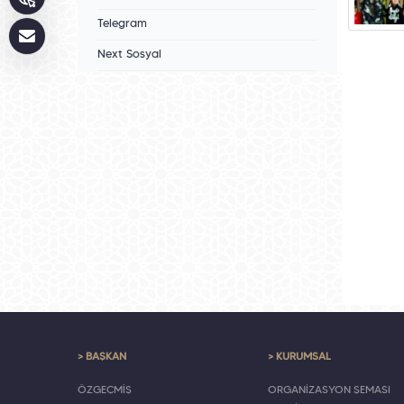
Telegram
Next Sosyal
> BAŞKAN
> KURUMSAL
ÖZGEÇMİŞ
ORGANİZASYON ŞEMASI