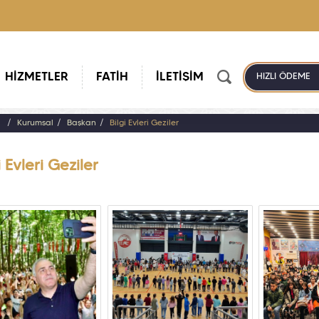
HİZMETLER
FATİH
İLETİŞİM
HIZLI ÖDEME
a
Kurumsal
Başkan
Bilgi Evleri Geziler
i Evleri Geziler