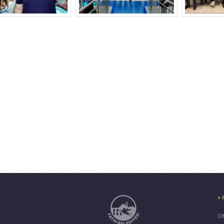
> 
ON