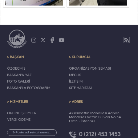
> BAŞKAN
> KURUMSAL
ÖZGEÇMİŞ
ORGANİZASYON ŞEMASI
BAŞKAN'A YAZ
MECLİS
FOTO GALERİ
İLETİŞİM
BAŞKAN'LA FOTOĞRAFIM
SİTE HARİTASI
> HİZMETLER
> ADRES
ONLINE İŞLEMLER
Akşemsettin Mahallesi Adnan
Menderes Vatan Bulvarı No:54
VERGİ ÖDEME
Fatih - İstanbul
0 (212) 453 1453