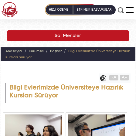
HIZLI ÖDEME
ETKİNLİK BAŞVURULARI
Sol Menüler
Anasayfa
Kurumsal
Başkan
Bilgi Evlerimizde Üniversiteye Hazırlık
Kursları Sürüyor
-A
A+
Bilgi Evlerimizde Üniversiteye Hazırlık
Kursları Sürüyor