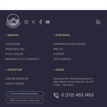
> BAŞKAN
> KURUMSAL
ÖZGEÇMİŞ
ORGANİZASYON ŞEMASI
BAŞKAN'A YAZ
MECLİS
FOTO GALERİ
İLETİŞİM
BAŞKAN'LA FOTOĞRAFIM
SİTE HARİTASI
> HİZMETLER
> ADRES
ONLINE İŞLEMLER
Akşemsettin Mahallesi Adnan
Menderes Vatan Bulvarı No:54
VERGİ ÖDEME
Fatih - İstanbul
0 (212) 453 1453
SMS ve E-bülten Aboneliği