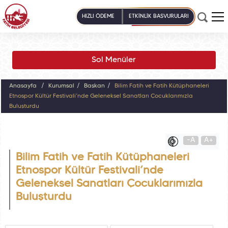
HIZLI ÖDEME
ETKİNLİK BAŞVURULARI
Sol Menüler
Anasayfa
Kurumsal
Başkan
Bilim Fatih ve Fatih Kütüphaneleri
Etnospor Kültür Festivali’nde Geleneksel Sanatları Çocuklarımızla
Buluşturdu
-A
A+
Bilim Fatih ve Fatih Kütüphaneleri
Etnospor Kültür Festivali’nde
Geleneksel Sanatları Çocuklarımızla
Buluşturdu