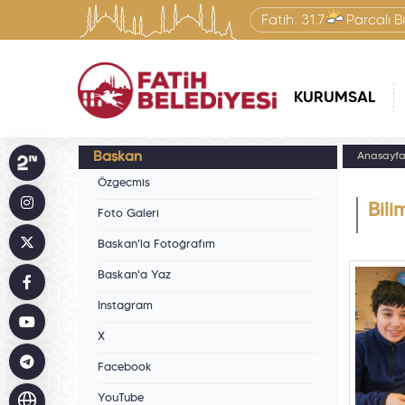
Fatih:
31.7
Parçalı B
KURUMSAL
Başkan
Anasayf
Özgeçmiş
Bili
Foto Galeri
Başkan'la Fotoğrafım
Başkan'a Yaz
Instagram
X
Facebook
YouTube