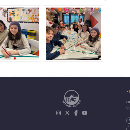
> 
ON
V