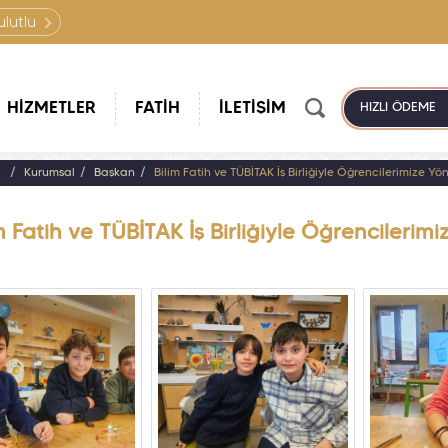
ulutlu
HİZMETLER
FATİH
İLETİŞİM
HIZLI ÖDEME
a
Kurumsal
Başkan
Bilim Fatih ve TÜBİTAK İş Birliğiyle Öğrencilerimize Yö
m Fatih ve TÜBİTAK İş Birliğiyle Öğrencilerim