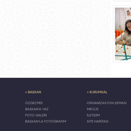
> BAŞKAN
> KURUMSAL
ÖZGEÇMİŞ
ORGANİZASYON ŞEMASI
BAŞKAN'A YAZ
MECLİS
FOTO GALERİ
İLETİŞİM
BAŞKAN'LA FOTOĞRAFIM
SİTE HARİTASI