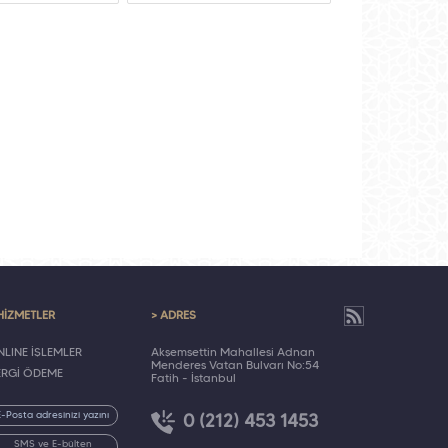
HİZMETLER
> ADRES
LINE İŞLEMLER
Akşemsettin Mahallesi Adnan
Menderes Vatan Bulvarı No:54
ERGİ ÖDEME
Fatih - İstanbul
0 (212) 453 1453
SMS ve E-bülten