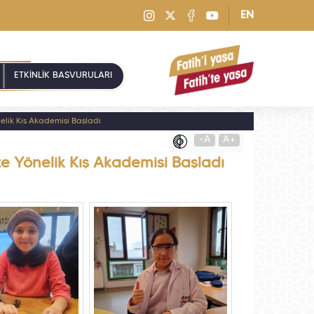
EN
ETKİNLİK BAŞVURULARI
nelik Kış Akademisi Başladı
-A
A+
ize Yönelik Kış Akademisi Başladı