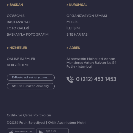
> BAŞKAN
> KURUMSAL
ÖZGEÇMİŞ
ORGANİZASYON ŞEMASI
BAŞKAN'A YAZ
MECLİS
FOTO GALERİ
İLETİŞİM
BAŞKAN'LA FOTOĞRAFIM
SİTE HARİTASI
> HİZMETLER
> ADRES
ONLINE İŞLEMLER
Akşemsettin Mahallesi Adnan
Menderes Vatan Bulvarı No:54
VERGİ ÖDEME
Fatih - İstanbul
0 (212) 453 1453
SMS ve E-bülten Aboneliği
Gizlilik ve Çerez Politikaları
©2026 Fatih Belediyesi |
KVKK Aydınlatma Metni