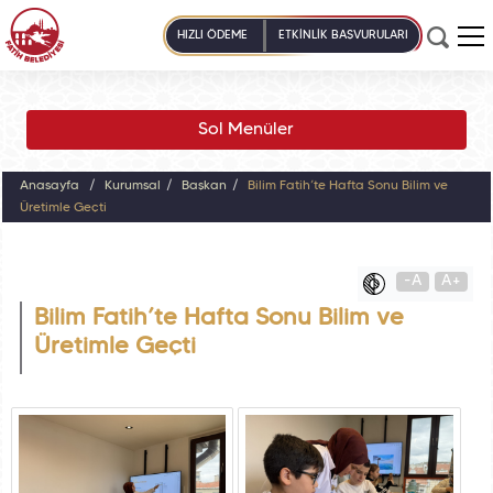
HIZLI ÖDEME
ETKİNLİK BAŞVURULARI
Sol Menüler
Anasayfa
Kurumsal
Başkan
Bilim Fatih’te Hafta Sonu Bilim ve
Üretimle Geçti
-A
A+
Bilim Fatih’te Hafta Sonu Bilim ve
Üretimle Geçti