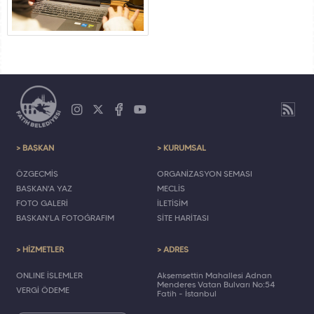
> BAŞKAN
> KURUMSAL
ÖZGEÇMİŞ
ORGANİZASYON ŞEMASI
BAŞKAN'A YAZ
MECLİS
FOTO GALERİ
İLETİŞİM
BAŞKAN'LA FOTOĞRAFIM
SİTE HARİTASI
> HİZMETLER
> ADRES
ONLINE İŞLEMLER
Akşemsettin Mahallesi Adnan
Menderes Vatan Bulvarı No:54
VERGİ ÖDEME
Fatih - İstanbul