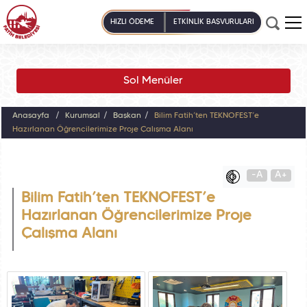
HIZLI ÖDEME
ETKİNLİK BAŞVURULARI
Sol Menüler
Anasayfa
Kurumsal
Başkan
Bilim Fatih’ten TEKNOFEST’e
Hazırlanan Öğrencilerimize Proje Çalışma Alanı
-A
A+
Bilim Fatih’ten TEKNOFEST’e
Hazırlanan Öğrencilerimize Proje
Çalışma Alanı