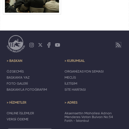
> BAŞKAN
> KURUMSAL
ÖZGEÇMİŞ
ORGANİZASYON ŞEMASI
BAŞKAN'A YAZ
MECLİS
FOTO GALERİ
İLETİŞİM
BAŞKAN'LA FOTOĞRAFIM
SİTE HARİTASI
> HİZMETLER
> ADRES
ONLINE İŞLEMLER
Akşemsettin Mahallesi Adnan
Menderes Vatan Bulvarı No:54
VERGİ ÖDEME
Fatih - İstanbul