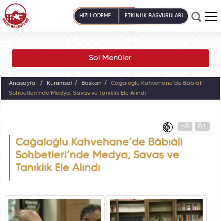
HIZLI ÖDEME
ETKİNLİK BAŞVURULARI
Sol Menüler
Anasayfa
Kurumsal
Başkan
Cağaloğlu Kahvehane’de Bâbıâli
Sohbetleri’nde Medya, Savaş ve Tanıklık Ele Alındı
-A
A+
Cağaloğlu Kahvehane’de Bâbıâli
Sohbetleri’nde Medya, Savaş ve
Tanıklık Ele Alındı