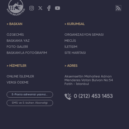
> BAŞKAN
> KURUMSAL
ÖZGEÇMİŞ
ORGANİZASYON ŞEMASI
BAŞKAN'A YAZ
MECLİS
FOTO GALERİ
İLETİŞİM
BAŞKAN'LA FOTOĞRAFIM
SİTE HARİTASI
> HİZMETLER
> ADRES
ONLINE İŞLEMLER
Akşemsettin Mahallesi Adnan
Menderes Vatan Bulvarı No:54
VERGİ ÖDEME
Fatih - İstanbul
0 (212) 453 1453
SMS ve E-bülten Aboneliği