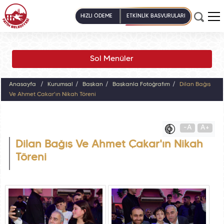
HIZLI ÖDEME
ETKİNLİK BAŞVURULARI
Sol Menüler
Anasayfa
Kurumsal
Başkan
Başkanla Fotoğrafım
Dilan Bağış
Ve Ahmet Çakar'ın Nikah Töreni
-A
A+
Dilan Bağış Ve Ahmet Çakar'ın Nikah
Töreni