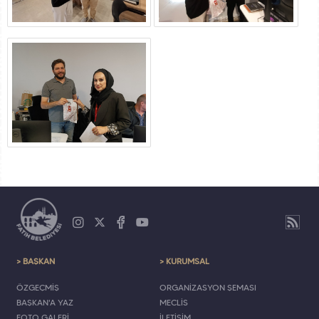
> BAŞKAN
> KURUMSAL
ÖZGEÇMİŞ
ORGANİZASYON ŞEMASI
BAŞKAN'A YAZ
MECLİS
FOTO GALERİ
İLETİŞİM