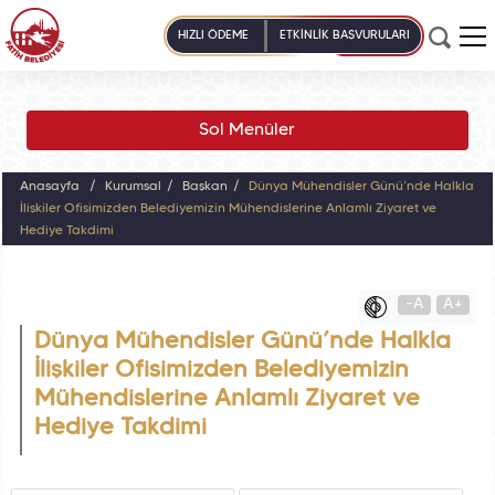
HIZLI ÖDEME
ETKİNLİK BAŞVURULARI
Sol Menüler
Anasayfa
Kurumsal
Başkan
Dünya Mühendisler Günü’nde Halkla
İlişkiler Ofisimizden Belediyemizin Mühendislerine Anlamlı Ziyaret ve
Hediye Takdimi
-A
A+
Dünya Mühendisler Günü’nde Halkla
İlişkiler Ofisimizden Belediyemizin
Mühendislerine Anlamlı Ziyaret ve
Hediye Takdimi