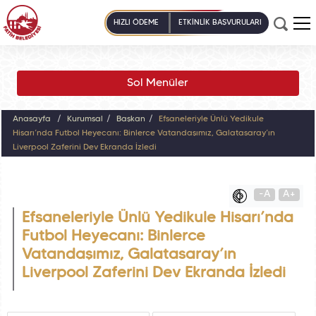
HIZLI ÖDEME
ETKİNLİK BAŞVURULARI
Sol Menüler
Anasayfa
Kurumsal
Başkan
Efsaneleriyle Ünlü Yedikule
Hisarı’nda Futbol Heyecanı: Binlerce Vatandaşımız, Galatasaray’ın
Liverpool Zaferini Dev Ekranda İzledi
-A
A+
Efsaneleriyle Ünlü Yedikule Hisarı’nda
Futbol Heyecanı: Binlerce
Vatandaşımız, Galatasaray’ın
Liverpool Zaferini Dev Ekranda İzledi