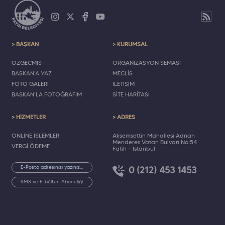
> BAŞKAN
> KURUMSAL
ÖZGEÇMİŞ
ORGANİZASYON ŞEMASI
BAŞKAN'A YAZ
MECLİS
FOTO GALERİ
İLETİŞİM
BAŞKAN'LA FOTOĞRAFIM
SİTE HARİTASI
> HİZMETLER
> ADRES
ONLINE İŞLEMLER
Akşemsettin Mahallesi Adnan
Menderes Vatan Bulvarı No:54
VERGİ ÖDEME
Fatih - İstanbul
0 (212) 453 1453
SMS ve E-bülten Aboneliği