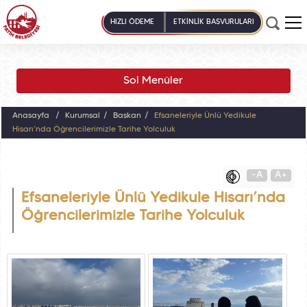
HIZLI ÖDEME
ETKİNLİK BAŞVURULARI
Sol Menüler
Anasayfa
Kurumsal
Başkan
Efsaneleriyle Ünlü Yedikule
Hisarı’nda Öğrencilerimizle Tarihe Yolculuk
-A
A+
Efsaneleriyle Ünlü Yedikule Hisarı’nda
Öğrencilerimizle Tarihe Yolculuk