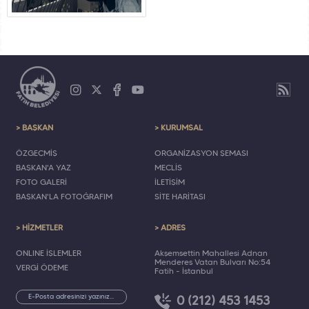
> BAŞKAN
> KURUMSAL
ÖZGEÇMİŞ
ORGANİZASYON ŞEMASI
BAŞKAN'A YAZ
MECLİS
FOTO GALERİ
İLETİŞİM
BAŞKAN'LA FOTOĞRAFIM
SİTE HARİTASI
> HİZMETLER
> ADRES
ONLINE İŞLEMLER
Akşemsettin Mahallesi Adnan
Menderes Vatan Bulvarı No:54
VERGİ ÖDEME
Fatih - İstanbul
0 (212) 453 1453