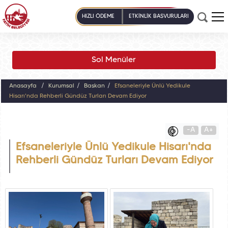
HIZLI ÖDEME
ETKİNLİK BAŞVURULARI
Sol Menüler
Anasayfa
Kurumsal
Başkan
Efsaneleriyle Ünlü Yedikule
Hisarı'nda Rehberli Gündüz Turları Devam Ediyor
-A
A+
Efsaneleriyle Ünlü Yedikule Hisarı'nda
Rehberli Gündüz Turları Devam Ediyor