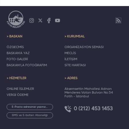
> BAŞKAN
> KURUMSAL
ÖZGEÇMİŞ
ORGANİZASYON ŞEMASI
BAŞKAN'A YAZ
MECLİS
FOTO GALERİ
İLETİŞİM
BAŞKAN'LA FOTOĞRAFIM
SİTE HARİTASI
> HİZMETLER
> ADRES
ONLINE İŞLEMLER
Akşemsettin Mahallesi Adnan
Menderes Vatan Bulvarı No:54
VERGİ ÖDEME
Fatih - İstanbul
0 (212) 453 1453
SMS ve E-bülten Aboneliği