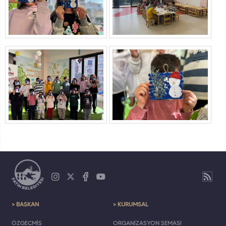
> BAŞKAN
> KURUMSAL
ÖZGEÇMİŞ
ORGANİZASYON ŞEMASI