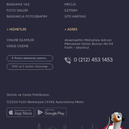
BAŞKAN'A YAZ
MECLİS
FOTO GALERİ
İLETİŞİM
BAŞKAN'LA FOTOĞRAFIM
SİTE HARİTASI
> HİZMETLER
> ADRES
ONLINE İŞLEMLER
Akşemsettin Mahallesi Adnan
Menderes Vatan Bulvarı No:54
VERGİ ÖDEME
Fatih - İstanbul
0 (212) 453 1453
SMS ve E-bülten Aboneliği
Gizlilik ve Çerez Politikaları
©2026 Fatih Belediyesi |
KVKK Aydınlatma Metni