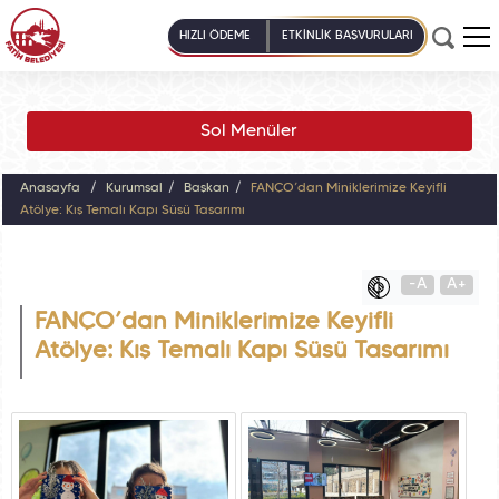
HIZLI ÖDEME
ETKİNLİK BAŞVURULARI
Sol Menüler
Anasayfa
Kurumsal
Başkan
FANÇO’dan Miniklerimize Keyifli
Atölye: Kış Temalı Kapı Süsü Tasarımı
-A
A+
FANÇO’dan Miniklerimize Keyifli
Atölye: Kış Temalı Kapı Süsü Tasarımı