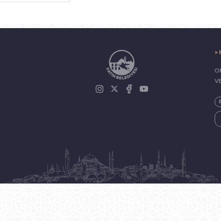
> 
ON
V