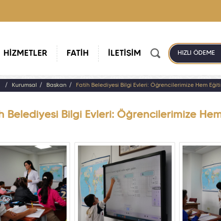
HİZMETLER
FATİH
İLETİŞİM
HIZLI ÖDEME
a
Kurumsal
Başkan
Fatih Belediyesi Bilgi Evleri: Öğrencilerimize Hem Eği
h Belediyesi Bilgi Evleri: Öğrencilerimize H