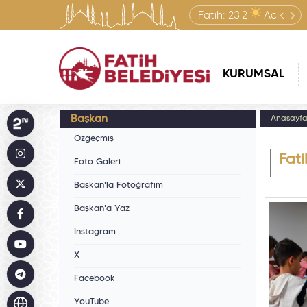
Fatih:
23.2
Açık
KURUMSAL
Başkan
Anasayf
Özgeçmiş
Fati
Foto Galeri
Başkan'la Fotoğrafım
Başkan'a Yaz
Instagram
X
Facebook
YouTube