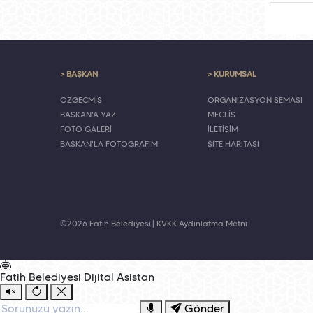
> BAŞKAN
> KURUMSAL
ÖZGEÇMİŞ
ORGANİZASYON ŞEMASI
BAŞKAN'A YAZ
MECLİS
FOTO GALERİ
İLETİŞİM
BAŞKAN'LA FOTOĞRAFIM
SİTE HARİTASI
©2026 Fatih Belediyesi |
KVKK Aydınlatma Metni
Fatih Belediyesi
Dijital Asistan
Gönder