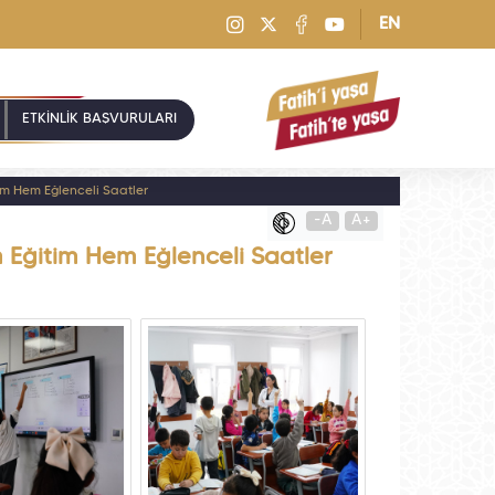
EN
ETKİNLİK BAŞVURULARI
tim Hem Eğlenceli Saatler
-A
A+
em Eğitim Hem Eğlenceli Saatler