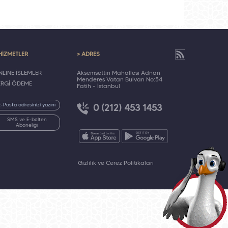
HİZMETLER
> ADRES
LINE İŞLEMLER
Akşemsettin Mahallesi Adnan
Menderes Vatan Bulvarı No:54
ERGİ ÖDEME
Fatih - İstanbul
0 (212) 453 1453
SMS ve E-bülten
Aboneliği
Gizlilik ve Çerez Politikaları