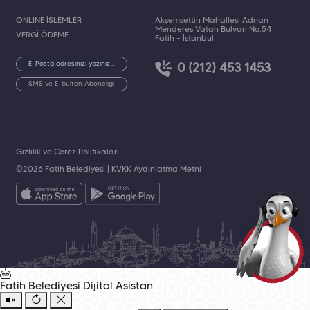
ONLINE İŞLEMLER
Akşemsettin Mahallesi Adnan
Menderes Vatan Bulvarı No:54
VERGİ ÖDEME
Fatih - İstanbul
0 (212) 453 1453
SMS ve E-bülten Aboneliği
Gizlilik ve Çerez Politikaları
©2026 Fatih Belediyesi |
KVKK Aydınlatma Metni
Fatih Belediyesi
Dijital Asistan