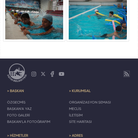
> BAŞKAN
> KURUMSAL
ÖZGEÇMİŞ
ORGANİZASYON ŞEMASI
BAŞKAN'A YAZ
MECLİS
FOTO GALERİ
İLETİŞİM
BAŞKAN'LA FOTOĞRAFIM
SİTE HARİTASI
> HİZMETLER
> ADRES