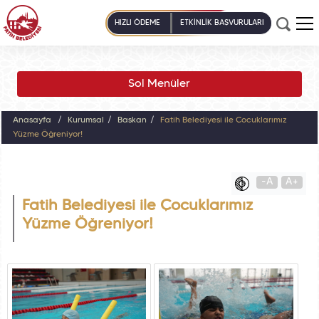
HIZLI ÖDEME
ETKİNLİK BAŞVURULARI
Sol Menüler
Anasayfa
Kurumsal
Başkan
Fatih Belediyesi ile Çocuklarımız
Yüzme Öğreniyor!
-A
A+
Fatih Belediyesi ile Çocuklarımız
Yüzme Öğreniyor!