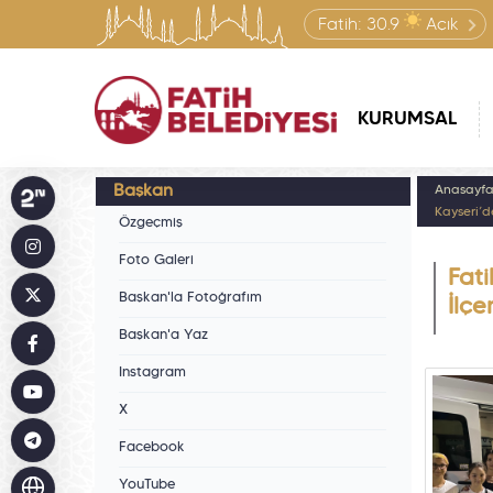
Fatih:
30.9
Açık
KURUMSAL
Başkan
Anasayf
Kayseri’d
Özgeçmiş
Foto Galeri
Fati
Başkan'la Fotoğrafım
İlçe
Başkan'a Yaz
Instagram
X
Facebook
YouTube