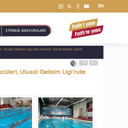
EN
ETKİNLİK BAŞVURULARI
, Ulusal Gelişim Ligi’nde İlçemizi Temsil Etmek Üzere
-A
A+
üleri, Ulusal Gelişim Ligi’nde