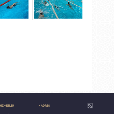
HİZMETLER
> ADRES