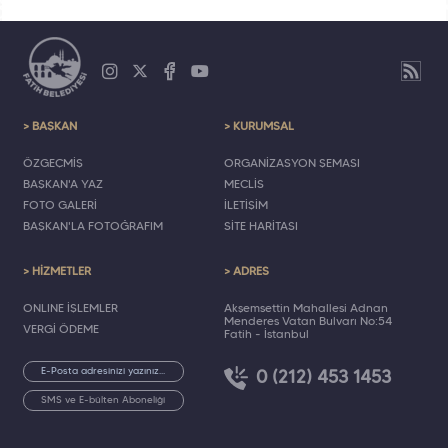
> BAŞKAN
> KURUMSAL
ÖZGEÇMİŞ
ORGANİZASYON ŞEMASI
BAŞKAN'A YAZ
MECLİS
FOTO GALERİ
İLETİŞİM
BAŞKAN'LA FOTOĞRAFIM
SİTE HARİTASI
> HİZMETLER
> ADRES
ONLINE İŞLEMLER
Akşemsettin Mahallesi Adnan
Menderes Vatan Bulvarı No:54
VERGİ ÖDEME
Fatih - İstanbul
0 (212) 453 1453
SMS ve E-bülten Aboneliği