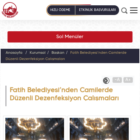
HIZLI ÖDEME
ETKİNLİK BAŞVURULARI
Sol Menüler
Anasayfa
Kurumsal
Başkan
Fatih Belediyesi’nden Camilerde
Düzenli Dezenfeksiyon Çalışmaları
-A
A+
Fatih Belediyesi’nden Camilerde
Düzenli Dezenfeksiyon Çalışmaları