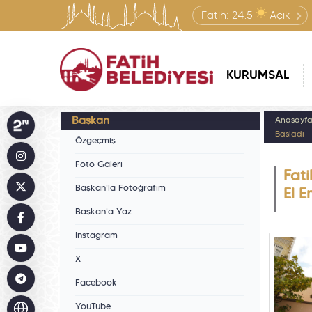
Fatih:
24.5
Açık
KURUMSAL
Başkan
Anasayf
Başladı
Özgeçmiş
Foto Galeri
Fati
Başkan'la Fotoğrafım
El E
Başkan'a Yaz
Instagram
X
Facebook
YouTube