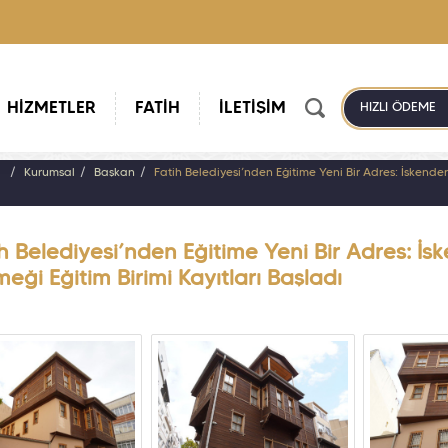
HİZMETLER
FATİH
İLETİŞİM
HIZLI ÖDEME
a
Kurumsal
Başkan
Fatih Belediyesi’nden Eğitime Yeni Bir Adres: İskender
h Belediyesi’nden Eğitime Yeni Bir Adres: İ
meği Eğitim Birimi Kayıtları Başladı