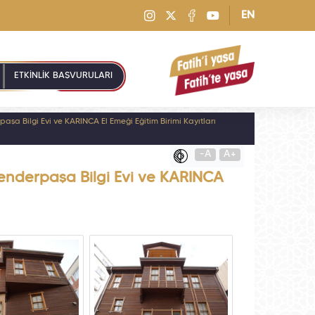
EN
ETKİNLİK BAŞVURULARI
paşa Bilgi Evi ve KARINCA El Emeği Eğitim Birimi Kayıtları
-A
A+
skenderpaşa Bilgi Evi ve KARINCA