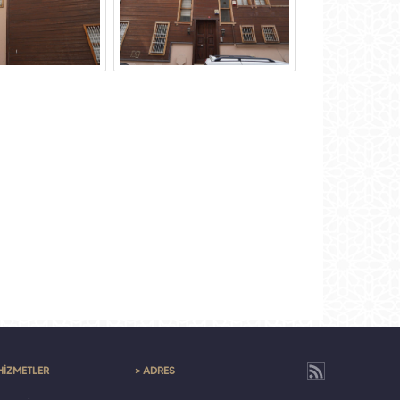
HİZMETLER
> ADRES