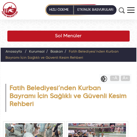
HIZLI ÖDEME
ETKİNLİK BAŞVURULARI
Sol Menüler
Anasayfa
Kurumsal
Başkan
Fatih Belediyesi’nden Kurban
Bayramı İçin Sağlıklı ve Güvenli Kesim Rehberi
-A
A+
Fatih Belediyesi’nden Kurban
Bayramı İçin Sağlıklı ve Güvenli Kesim
Rehberi