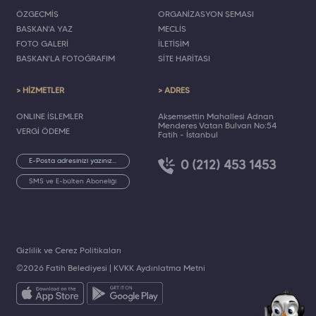
ÖZGEÇMİŞ
ORGANİZASYON ŞEMASI
BAŞKAN'A YAZ
MECLİS
FOTO GALERİ
İLETİŞİM
BAŞKAN'LA FOTOĞRAFIM
SİTE HARİTASI
> HİZMETLER
> ADRES
ONLINE İŞLEMLER
Akşemsettin Mahallesi Adnan
Menderes Vatan Bulvarı No:54
VERGİ ÖDEME
Fatih - İstanbul
0 (212) 453 1453
SMS ve E-bülten Aboneliği
Gizlilik ve Çerez Politikaları
©2026 Fatih Belediyesi |
KVKK Aydınlatma Metni