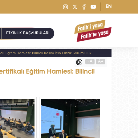
EN
ETKİNLİK BAŞVURULARI
lı Eğitim Hamlesi: Bilinçli Kesim İçin Ortak Sorumluluk
-A
A+
fikalı Eğitim Hamlesi: Bilinçli