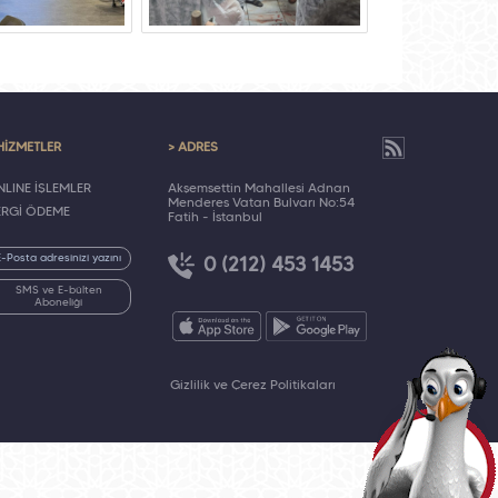
HİZMETLER
> ADRES
LINE İŞLEMLER
Akşemsettin Mahallesi Adnan
Menderes Vatan Bulvarı No:54
ERGİ ÖDEME
Fatih - İstanbul
0 (212) 453 1453
SMS ve E-bülten
Aboneliği
Gizlilik ve Çerez Politikaları