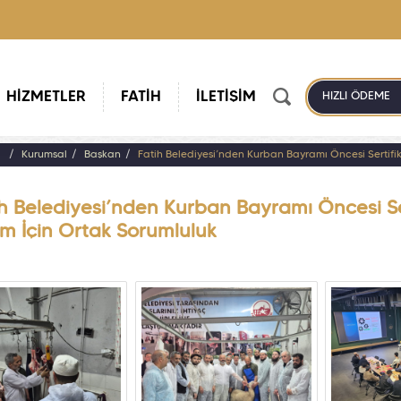
HİZMETLER
FATİH
İLETİŞİM
HIZLI ÖDEME
a
Kurumsal
Başkan
Fatih Belediyesi’nden Kurban Bayramı Öncesi Sertifika
h Belediyesi’nden Kurban Bayramı Öncesi Serti
im İçin Ortak Sorumluluk