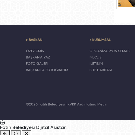
> BAŞKAN
> KURUMSAL
ÖZGEÇMİŞ
ORGANİZASYON ŞEMASI
BAŞKAN'A YAZ
MECLİS
FOTO GALERİ
İLETİŞİM
BAŞKAN'LA FOTOĞRAFIM
SİTE HARİTASI
©2026 Fatih Belediyesi |
KVKK Aydınlatma Metni
Fatih Belediyesi
Dijital Asistan