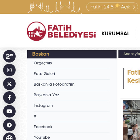
Fatih:
24.8
Açık
KURUMSAL
Başkan
Anasayf
Özgeçmiş
Fati
Foto Galeri
Kes
Başkan'la Fotoğrafım
Başkan'a Yaz
Instagram
X
Facebook
YouTube