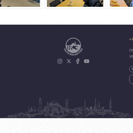
> 
ON
V