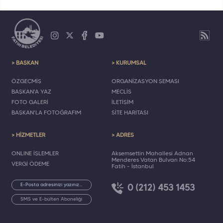
> BAŞKAN
> KURUMSAL
ÖZGEÇMİŞ
ORGANİZASYON ŞEMASI
BAŞKAN'A YAZ
MECLİS
FOTO GALERİ
İLETİŞİM
BAŞKAN'LA FOTOĞRAFIM
SİTE HARİTASI
> HİZMETLER
> ADRES
ONLINE İŞLEMLER
Akşemsettin Mahallesi Adnan
Menderes Vatan Bulvarı No:54
VERGİ ÖDEME
Fatih - İstanbul
0 (212) 453 1453
SMS ve E-bülten Aboneliği