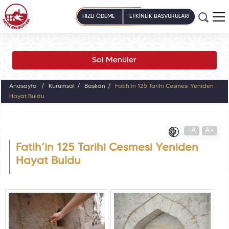
HIZLI ÖDEME
ETKİNLİK BAŞVURULARI
Sol Menüler
Anasayfa
Kurumsal
Başkan
Fatih’in 125 Tarihî Çeşmesi Yeniden
Hayat Buldu
-A
A+
Fatih’in 125 Tarihî Çeşmesi Yeniden
Hayat Buldu