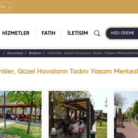
tlu
HİZMETLER
FATİH
İLETİŞİM
HIZLI ÖDEME
a
Kurumsal
Başkan
Fatihliler, Güzel Havaların Tadını Yaşam Merkezlerim
hliler, Güzel Havaların Tadını Yaşam Merkez