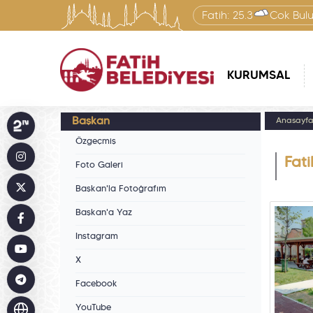
Fatih:
25.3
Çok Bulu
KURUMSAL
Başkan
Anasayf
Özgeçmiş
Fati
Foto Galeri
Başkan'la Fotoğrafım
Başkan'a Yaz
Instagram
X
Facebook
YouTube