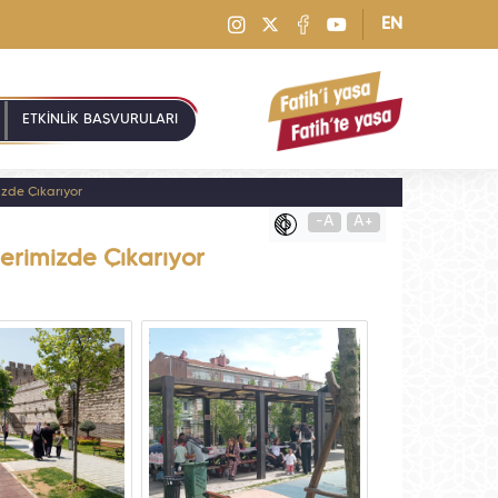
EN
ETKİNLİK BAŞVURULARI
izde Çıkarıyor
-A
A+
lerimizde Çıkarıyor