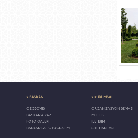
> BAŞKAN
> KURUMSAL
ÖZGEÇMİŞ
ORGANİZASYON ŞEMASI
BAŞKAN'A YAZ
MECLİS
FOTO GALERİ
İLETİŞİM
BAŞKAN'LA FOTOĞRAFIM
SİTE HARİTASI