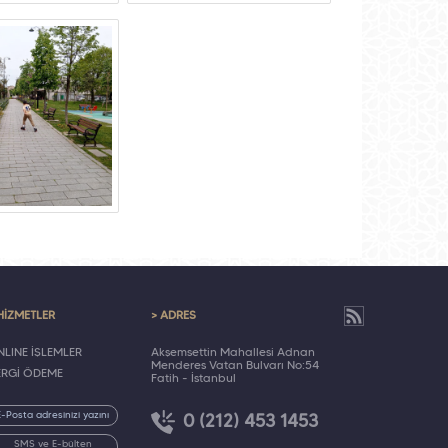
HİZMETLER
> ADRES
LINE İŞLEMLER
Akşemsettin Mahallesi Adnan
Menderes Vatan Bulvarı No:54
ERGİ ÖDEME
Fatih - İstanbul
0 (212) 453 1453
SMS ve E-bülten