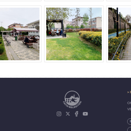
> 
ON
V