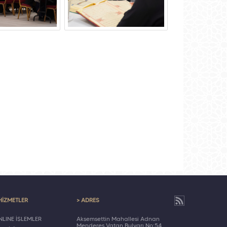
HİZMETLER
> ADRES
LINE İŞLEMLER
Akşemsettin Mahallesi Adnan
Menderes Vatan Bulvarı No:54