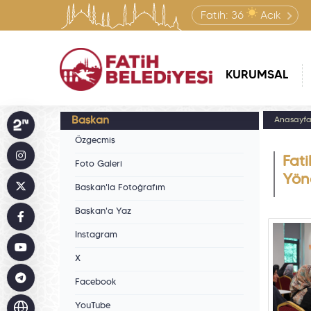
Fatih:
36
Açık
KURUMSAL
Başkan
Anasayf
Özgeçmiş
Fati
Foto Galeri
Yön
Başkan'la Fotoğrafım
Başkan'a Yaz
Instagram
X
Facebook
YouTube