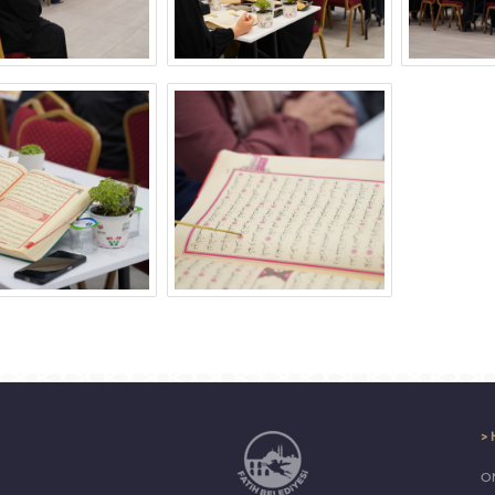
> 
ON