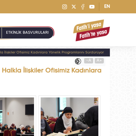
EN
ETKİNLİK BAŞVURULARI
 İlişkiler Ofisimiz Kadınlara Yönelik Programlarını Sürdürüyor
-A
A+
alkla İlişkiler Ofisimiz Kadınlara