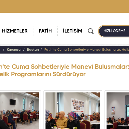
HİZMETLER
FATİH
İLETİŞİM
HIZLI ÖDEME
a
Kurumsal
Başkan
Fatih'te Cuma Sohbetleriyle Manevi Buluşmalar: Halkla
h'te Cuma Sohbetleriyle Manevi Buluşmalar: H
elik Programlarını Sürdürüyor