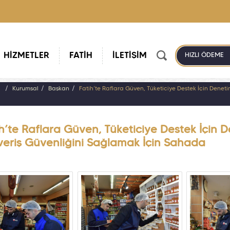
HİZMETLER
FATİH
İLETİŞİM
HIZLI ÖDEME
a
Kurumsal
Başkan
Fatih’te Raflara Güven, Tüketiciye Destek İçin Deneti
h’te Raflara Güven, Tüketiciye Destek İçin D
şveriş Güvenliğini Sağlamak İçin Sahada