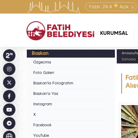
Fatih:
24.4
Açık
KURUMSAL
Başkan
Anasayf
Sahada
Özgeçmiş
Foto Galeri
Fati
Başkan'la Fotoğrafım
Alı
Başkan'a Yaz
Instagram
X
Facebook
YouTube