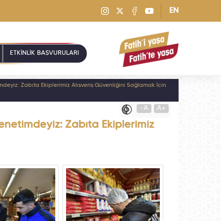
EN
ETKİNLİK BAŞVURULARI
mdeyiz: Zabıta Ekiplerimiz Alışveriş Güvenliğini Sağlamak İçin
-A
A+
enetimdeyiz: Zabıta Ekiplerimiz