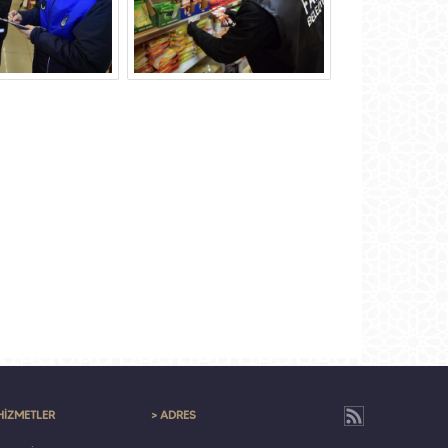
HİZMETLER
> ADRES