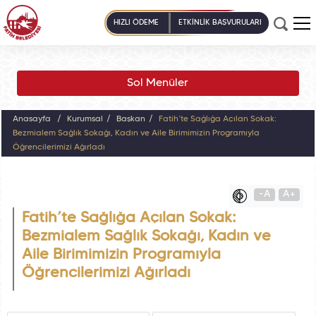
HIZLI ÖDEME
ETKİNLİK BAŞVURULARI
Sol Menüler
Anasayfa
Kurumsal
Başkan
Fatih’te Sağlığa Açılan Sokak:
Bezmialem Sağlık Sokağı, Kadın ve Aile Birimimizin Programıyla
Öğrencilerimizi Ağırladı
-A
A+
Fatih’te Sağlığa Açılan Sokak:
Bezmialem Sağlık Sokağı, Kadın ve
Aile Birimimizin Programıyla
Öğrencilerimizi Ağırladı