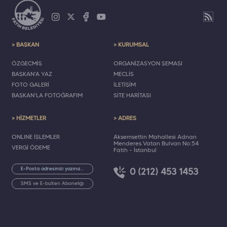
> BAŞKAN
> KURUMSAL
ÖZGEÇMİŞ
ORGANİZASYON ŞEMASI
BAŞKAN'A YAZ
MECLİS
FOTO GALERİ
İLETİŞİM
BAŞKAN'LA FOTOĞRAFIM
SİTE HARİTASI
> HİZMETLER
> ADRES
ONLINE İŞLEMLER
Akşemsettin Mahallesi Adnan
Menderes Vatan Bulvarı No:54
VERGİ ÖDEME
Fatih - İstanbul
0 (212) 453 1453
SMS ve E-bülten Aboneliği