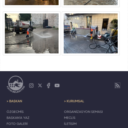
> BAŞKAN
> KURUMSAL
ÖZGEÇMİŞ
ORGANİZASYON ŞEMASI
BAŞKAN'A YAZ
MECLİS
FOTO GALERİ
İLETİŞİM