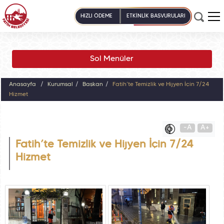
HIZLI ÖDEME
ETKİNLİK BAŞVURULARI
Sol Menüler
Anasayfa
Kurumsal
Başkan
Fatih’te Temizlik ve Hijyen İçin 7/24
Hizmet
-A
A+
Fatih’te Temizlik ve Hijyen İçin 7/24
Hizmet