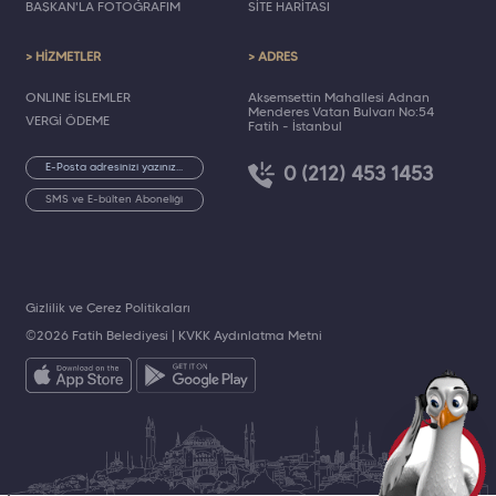
BAŞKAN'LA FOTOĞRAFIM
SİTE HARİTASI
> HİZMETLER
> ADRES
ONLINE İŞLEMLER
Akşemsettin Mahallesi Adnan
Menderes Vatan Bulvarı No:54
VERGİ ÖDEME
Fatih - İstanbul
0 (212) 453 1453
SMS ve E-bülten Aboneliği
Gizlilik ve Çerez Politikaları
©2026 Fatih Belediyesi |
KVKK Aydınlatma Metni