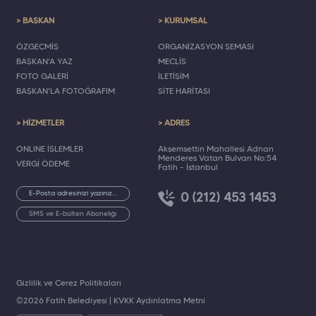
> BAŞKAN
> KURUMSAL
ÖZGEÇMİŞ
ORGANİZASYON ŞEMASI
BAŞKAN'A YAZ
MECLİS
FOTO GALERİ
İLETİŞİM
BAŞKAN'LA FOTOĞRAFIM
SİTE HARİTASI
> HİZMETLER
> ADRES
ONLINE İŞLEMLER
Akşemsettin Mahallesi Adnan
Menderes Vatan Bulvarı No:54
VERGİ ÖDEME
Fatih - İstanbul
0 (212) 453 1453
SMS ve E-bülten Aboneliği
Gizlilik ve Çerez Politikaları
©2026 Fatih Belediyesi |
KVKK Aydınlatma Metni