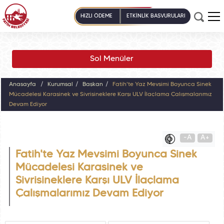
HIZLI ÖDEME
ETKİNLİK BAŞVURULARI
Sol Menüler
Anasayfa
Kurumsal
Başkan
Fatih'te Yaz Mevsimi Boyunca Sinek
Mücadelesi Karasinek ve Sivrisineklere Karşı ULV İlaçlama Çalışmalarımız
Devam Ediyor
-A
A+
Fatih'te Yaz Mevsimi Boyunca Sinek
Mücadelesi Karasinek ve
Sivrisineklere Karşı ULV İlaçlama
Çalışmalarımız Devam Ediyor