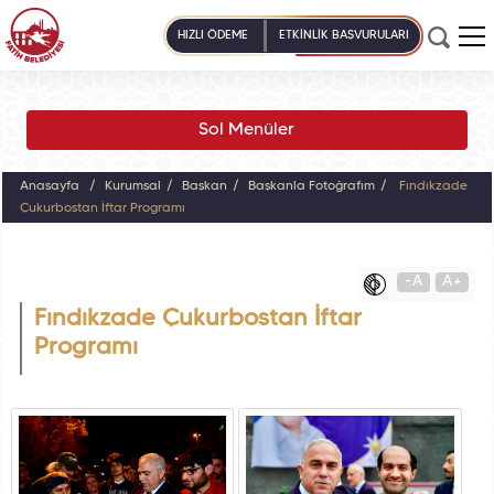
HIZLI ÖDEME
ETKİNLİK BAŞVURULARI
Sol Menüler
Anasayfa
Kurumsal
Başkan
Başkanla Fotoğrafım
Fındıkzade
Çukurbostan İftar Programı
-A
A+
Fındıkzade Çukurbostan İftar
Programı