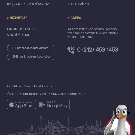
BAŞKAN'LA FOTOĞRAFIM
SİTE HARİTASI
> HİZMETLER
> ADRES
ONLINE İŞLEMLER
Akşemsettin Mahallesi Adnan
Menderes Vatan Bulvarı No:54
VERGİ ÖDEME
Fatih - İstanbul
0 (212) 453 1453
SMS ve E-bülten Aboneliği
Gizlilik ve Çerez Politikaları
©2026 Fatih Belediyesi |
KVKK Aydınlatma Metni