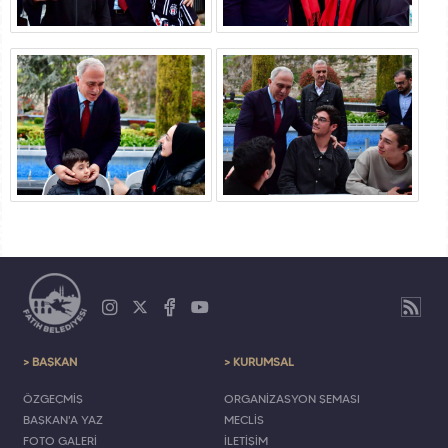
> BAŞKAN
> KURUMSAL
ÖZGEÇMİŞ
ORGANİZASYON ŞEMASI
BAŞKAN'A YAZ
MECLİS
FOTO GALERİ
İLETİŞİM