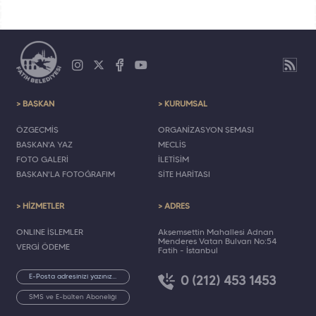
> BAŞKAN
> KURUMSAL
ÖZGEÇMİŞ
ORGANİZASYON ŞEMASI
BAŞKAN'A YAZ
MECLİS
FOTO GALERİ
İLETİŞİM
BAŞKAN'LA FOTOĞRAFIM
SİTE HARİTASI
> HİZMETLER
> ADRES
ONLINE İŞLEMLER
Akşemsettin Mahallesi Adnan
Menderes Vatan Bulvarı No:54
VERGİ ÖDEME
Fatih - İstanbul
0 (212) 453 1453
SMS ve E-bülten Aboneliği