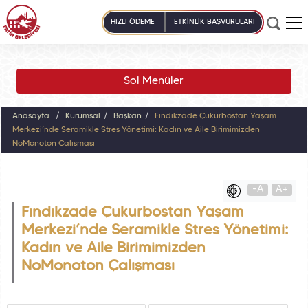
HIZLI ÖDEME
ETKİNLİK BAŞVURULARI
Sol Menüler
Anasayfa
Kurumsal
Başkan
Fındıkzade Çukurbostan Yaşam
Merkezi’nde Seramikle Stres Yönetimi: Kadın ve Aile Birimimizden
NoMonoton Çalışması
-A
A+
Fındıkzade Çukurbostan Yaşam
Merkezi’nde Seramikle Stres Yönetimi:
Kadın ve Aile Birimimizden
NoMonoton Çalışması