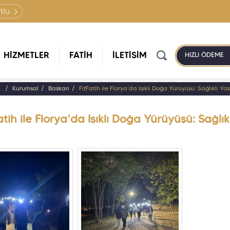
tlu
HİZMETLER
FATİH
İLETİŞİM
HIZLI ÖDEME
a
Kurumsal
Başkan
FitFatih ile Florya’da Işıklı Doğa Yürüyüşü: Sağlıklı 
atih ile Florya’da Işıklı Doğa Yürüyüşü: Sağl