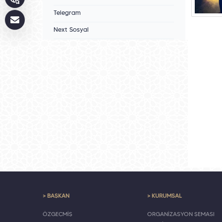
Telegram
Next Sosyal
> BAŞKAN
> KURUMSAL
ÖZGEÇMİŞ
ORGANİZASYON ŞEMASI