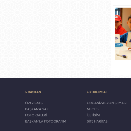
> BAŞKAN
> KURUMSAL
ÖZGEÇMİŞ
ORGANİZASYON ŞEMASI
BAŞKAN'A YAZ
MECLİS
FOTO GALERİ
İLETİŞİM
BAŞKAN'LA FOTOĞRAFIM
SİTE HARİTASI