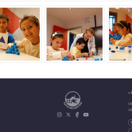
> 
ON
V