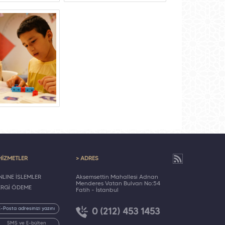
HİZMETLER
> ADRES
LINE İŞLEMLER
Akşemsettin Mahallesi Adnan
Menderes Vatan Bulvarı No:54
ERGİ ÖDEME
Fatih - İstanbul
0 (212) 453 1453
SMS ve E-bülten