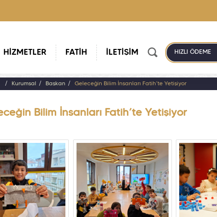
HİZMETLER
FATİH
İLETİŞİM
HIZLI ÖDEME
a
Kurumsal
Başkan
Geleceğin Bilim İnsanları Fatih’te Yetişiyor
ceğin Bilim İnsanları Fatih’te Yetişiyor