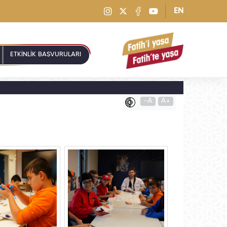
EN
ETKİNLİK BAŞVURULARI
-A
A+