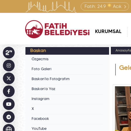
Fatih:
24.9
Açık
KURUMSAL
Başkan
Anasayf
Özgeçmiş
Gele
Foto Galeri
Başkan'la Fotoğrafım
Başkan'a Yaz
Instagram
X
Facebook
YouTube