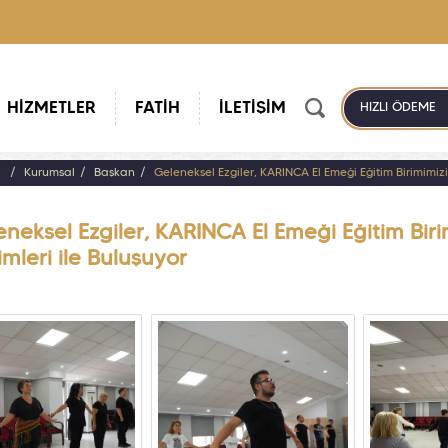
HİZMETLER
FATİH
İLETİŞİM
HIZLI ÖDEME
a
Kurumsal
Başkan
Geleneksel Ezgiler, KARINCA El Emeği Eğitim Birimimizi
neksel Ezgiler, KARINCA El Emeği Eğitim Biri
imleri ile Buluşuyor