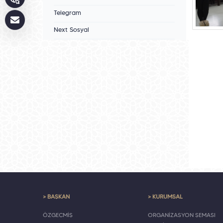
Telegram
Next Sosyal
> BAŞKAN
> KURUMSAL
ÖZGEÇMİŞ
ORGANİZASYON ŞEMASI