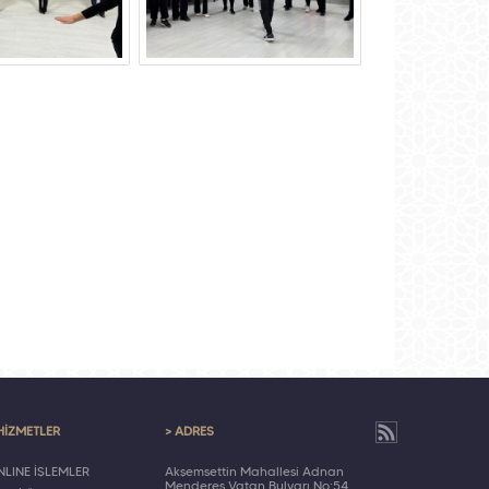
HİZMETLER
> ADRES
LINE İŞLEMLER
Akşemsettin Mahallesi Adnan
Menderes Vatan Bulvarı No:54