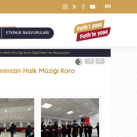
EN
ETKİNLİK BAŞVURULARI
n Halk Müziği Koro Eğitimleri ile Buluşuyor
-A
A+
mimizin Halk Müziği Koro