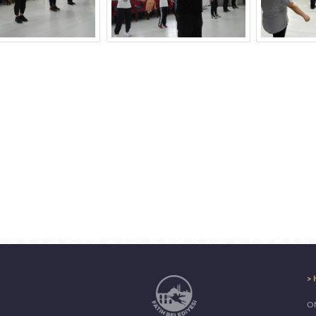
> 
ON