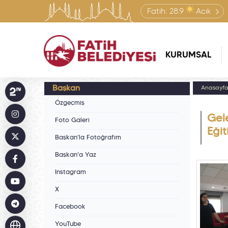
Fatih:
28.9
Açık
KURUMSAL
Başkan
Anasayf
Özgeçmiş
Gele
Foto Galeri
Eğit
Başkan'la Fotoğrafım
Başkan'a Yaz
Instagram
X
Facebook
YouTube