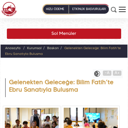
HIZLI ÖDEME
ETKİNLİK BAŞVURULARI
Sol Menüler
Anasayfa
Kurumsal
Başkan
Gelenekten Geleceğe: Bilim Fatih’te
Ebru Sanatıyla Buluşma
-A
A+
Gelenekten Geleceğe: Bilim Fatih’te
Ebru Sanatıyla Buluşma