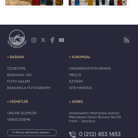
> BAŞKAN
> KURUMSAL
ÖZGEÇMİŞ
ORGANİZASYON ŞEMASI
BAŞKAN'A YAZ
MECLİS
FOTO GALERİ
İLETİŞİM
BAŞKAN'LA FOTOĞRAFIM
SİTE HARİTASI
> HİZMETLER
> ADRES
ONLINE İŞLEMLER
Akşemsettin Mahallesi Adnan
Menderes Vatan Bulvarı No:54
VERGİ ÖDEME
Fatih - İstanbul
0 (212) 453 1453