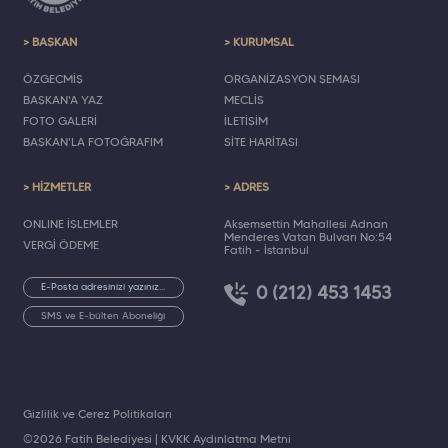
> BAŞKAN
> KURUMSAL
ÖZGEÇMİŞ
ORGANİZASYON ŞEMASI
BAŞKAN'A YAZ
MECLİS
FOTO GALERİ
İLETİŞİM
BAŞKAN'LA FOTOĞRAFIM
SİTE HARİTASI
> HİZMETLER
> ADRES
ONLINE İŞLEMLER
Akşemsettin Mahallesi Adnan
Menderes Vatan Bulvarı No:54
VERGİ ÖDEME
Fatih - İstanbul
0 (212) 453 1453
SMS ve E-bülten Aboneliği
Gizlilik ve Çerez Politikaları
©2026 Fatih Belediyesi |
KVKK Aydınlatma Metni