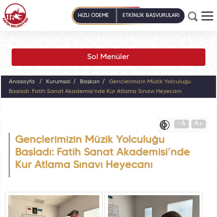
HIZLI ÖDEME
ETKİNLİK BAŞVURULARI
Sol Menüler
Anasayfa
Kurumsal
Başkan
Gençlerimizin Müzik Yolculuğu
Başladı: Fatih Sanat Akademisi’nde Kur Atlama Sınavı Heyecanı
-A
A+
Gençlerimizin Müzik Yolculuğu
Başladı: Fatih Sanat Akademisi’nde
Kur Atlama Sınavı Heyecanı