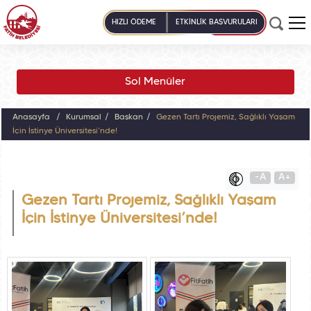
HIZLI ÖDEME
ETKİNLİK BAŞVURULARI
Sol Menüler
Anasayfa
Kurumsal
Başkan
Gezen Tartı Projemiz, Sağlıklı Yaşam
İçin İstinye Üniversitesi’nde!
-A
A+
Gezen Tartı Projemiz, Sağlıklı Yaşam
İçin İstinye Üniversitesi’nde!