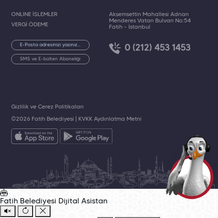
ONLINE İŞLEMLER
Akşemsettin Mahallesi Adnan
Menderes Vatan Bulvarı No:54
VERGİ ÖDEME
Fatih - İstanbul
0 (212) 453 1453
SMS ve E-bülten Aboneliği
Gizlilik ve Çerez Politikaları
©2026 Fatih Belediyesi |
KVKK Aydınlatma Metni
Fatih Belediyesi
Dijital Asistan