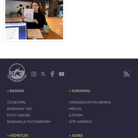
> BAŞKAN
> KURUMSAL
ÖZGEÇMİŞ
ORGANİZASYON ŞEMASI
BAŞKAN'A YAZ
MECLİS
FOTO GALERİ
İLETİŞİM
BAŞKAN'LA FOTOĞRAFIM
SİTE HARİTASI
> HİZMETLER
> ADRES