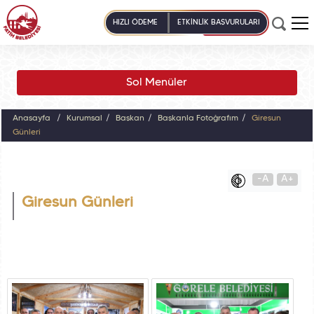
HIZLI ÖDEME
ETKİNLİK BAŞVURULARI
Sol Menüler
Anasayfa
Kurumsal
Başkan
Başkanla Fotoğrafım
Giresun
Günleri
-A
A+
Giresun Günleri