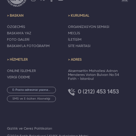
> BAŞKAN
> KURUMSAL
ÖZGEÇMİŞ
ORGANİZASYON ŞEMASI
BAŞKAN'A YAZ
MECLİS
FOTO GALERİ
İLETİŞİM
BAŞKAN'LA FOTOĞRAFIM
SİTE HARİTASI
> HİZMETLER
> ADRES
ONLINE İŞLEMLER
Akşemsettin Mahallesi Adnan
Menderes Vatan Bulvarı No:54
VERGİ ÖDEME
Fatih - İstanbul
0 (212) 453 1453
SMS ve E-bülten Aboneliği
Gizlilik ve Çerez Politikaları