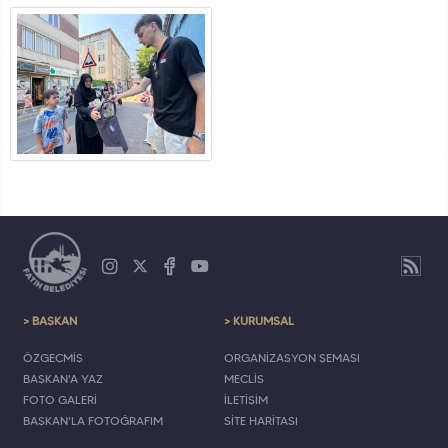
> BAŞKAN
> KURUMSAL
ÖZGEÇMİŞ
ORGANİZASYON ŞEMASI
BAŞKAN'A YAZ
MECLİS
FOTO GALERİ
İLETİŞİM
BAŞKAN'LA FOTOĞRAFIM
SİTE HARİTASI