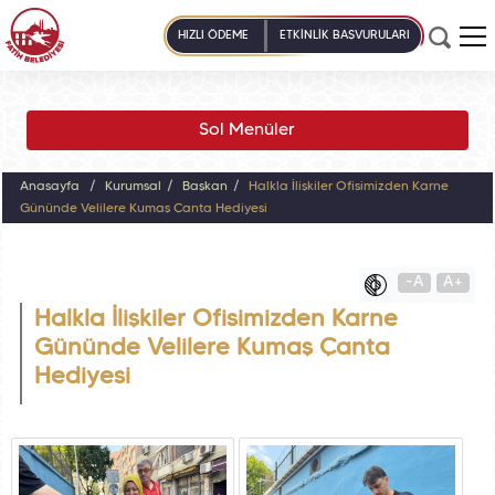
HIZLI ÖDEME
ETKİNLİK BAŞVURULARI
Sol Menüler
Anasayfa
Kurumsal
Başkan
Halkla İlişkiler Ofisimizden Karne
Gününde Velilere Kumaş Çanta Hediyesi
-A
A+
Halkla İlişkiler Ofisimizden Karne
Gününde Velilere Kumaş Çanta
Hediyesi