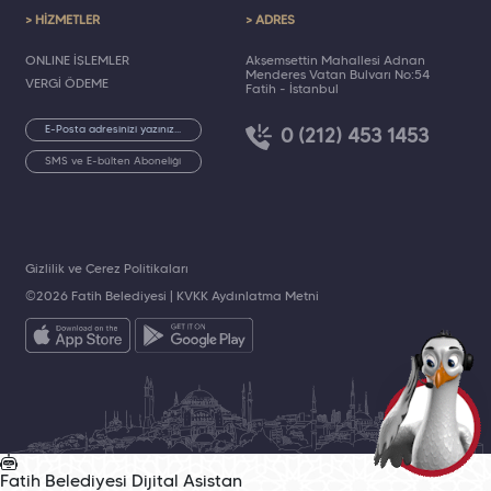
> HİZMETLER
> ADRES
ONLINE İŞLEMLER
Akşemsettin Mahallesi Adnan
Menderes Vatan Bulvarı No:54
VERGİ ÖDEME
Fatih - İstanbul
0 (212) 453 1453
SMS ve E-bülten Aboneliği
Gizlilik ve Çerez Politikaları
©2026 Fatih Belediyesi |
KVKK Aydınlatma Metni
Fatih Belediyesi
Dijital Asistan