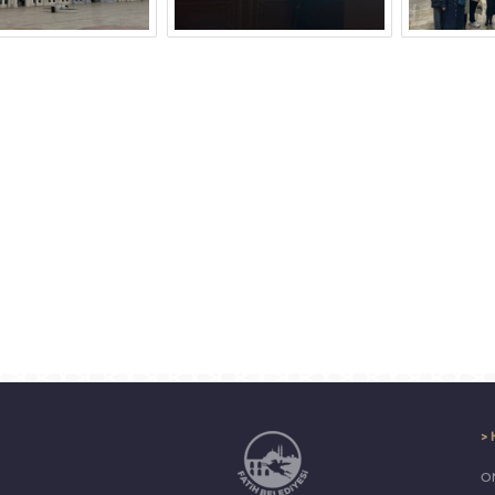
> 
ON