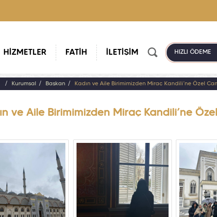
HİZMETLER
FATİH
İLETİŞİM
HIZLI ÖDEME
a
Kurumsal
Başkan
Kadın ve Aile Birimimizden Miraç Kandili’ne Özel Cam
n ve Aile Birimimizden Miraç Kandili’ne Özel