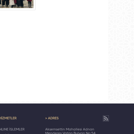
HİZMETLER
> ADRES
LINE İŞLEMLER
Akşemsettin Mahallesi Adnan
Menderes Vatan Bulvarı No:54