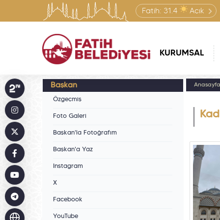
Fatih:
31.4
Açık
KURUMSAL
Başkan
Anasayf
Özgeçmiş
Kadı
Foto Galeri
Başkan'la Fotoğrafım
Başkan'a Yaz
Instagram
X
Facebook
YouTube