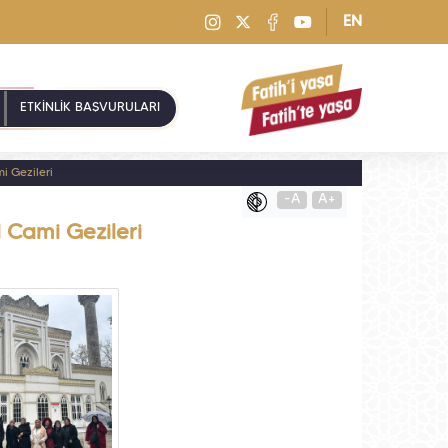
EN
ETKİNLİK BAŞVURULARI
i Gezileri
-A
A+
 Cami Gezileri