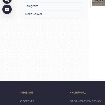
Telegram
Next Sosyal
> BAŞKAN
> KURUMSAL
ÖZGEÇMİŞ
ORGANİZASYON ŞEMASI