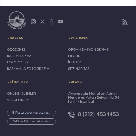
> BAŞKAN
> KURUMSAL
ÖZGEÇMİŞ
ORGANİZASYON ŞEMASI
BAŞKAN'A YAZ
MECLİS
FOTO GALERİ
İLETİŞİM
BAŞKAN'LA FOTOĞRAFIM
SİTE HARİTASI
> HİZMETLER
> ADRES
ONLINE İŞLEMLER
Akşemsettin Mahallesi Adnan
Menderes Vatan Bulvarı No:54
VERGİ ÖDEME
Fatih - İstanbul
0 (212) 453 1453
SMS ve E-bülten Aboneliği