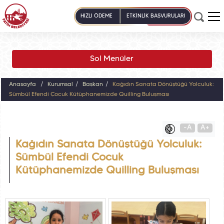
HIZLI ÖDEME
ETKİNLİK BAŞVURULARI
Sol Menüler
Anasayfa
Kurumsal
Başkan
Kağıdın Sanata Dönüştüğü Yolculuk:
Sümbül Efendi Çocuk Kütüphanemizde Quilling Buluşması
-A
A+
Kağıdın Sanata Dönüştüğü Yolculuk:
Sümbül Efendi Çocuk
Kütüphanemizde Quilling Buluşması