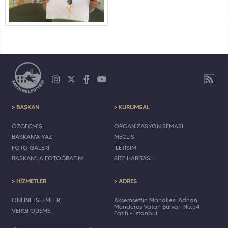
> BAŞKAN
> KURUMSAL
ÖZGEÇMİŞ
ORGANİZASYON ŞEMASI
BAŞKAN'A YAZ
MECLİS
FOTO GALERİ
İLETİŞİM
BAŞKAN'LA FOTOĞRAFIM
SİTE HARİTASI
> HİZMETLER
> ADRES
ONLINE İŞLEMLER
Akşemsettin Mahallesi Adnan
Menderes Vatan Bulvarı No:54
VERGİ ÖDEME
Fatih - İstanbul