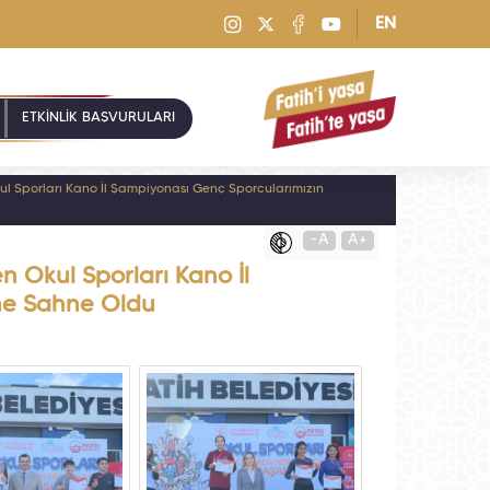
EN
ETKİNLİK BAŞVURULARI
l Sporları Kano İl Şampiyonası Genç Sporcularımızın
-A
A+
 Okul Sporları Kano İl
ne Sahne Oldu