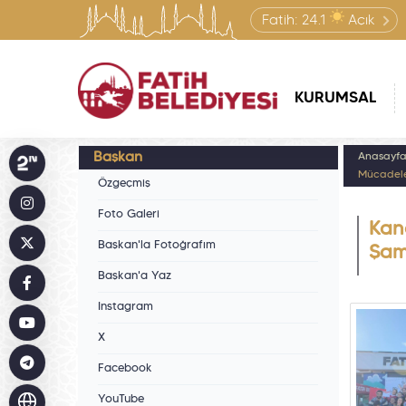
Fatih:
24.1
Açık
KURUMSAL
Başkan
Anasayf
Mücadele
Özgeçmiş
Foto Galeri
Kan
Başkan'la Fotoğrafım
Şam
Başkan'a Yaz
Instagram
X
Facebook
YouTube