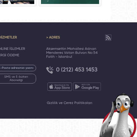
HİZMETLER
> ADRES
LINE İŞLEMLER
Akşemsettin Mahallesi Adnan
Menderes Vatan Bulvarı No:54
ERGİ ÖDEME
Fatih - İstanbul
0 (212) 453 1453
SMS ve E-bülten
Aboneliği
Gizlilik ve Çerez Politikaları