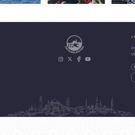
> 
ON
V