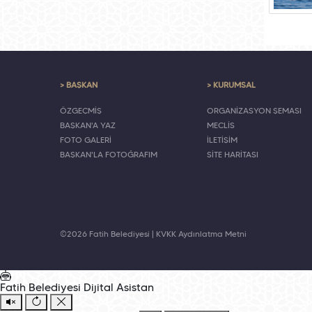
> BAŞKAN
> KURUMSAL
ÖZGEÇMİŞ
ORGANİZASYON ŞEMASI
BAŞKAN'A YAZ
MECLİS
FOTO GALERİ
İLETİŞİM
BAŞKAN'LA FOTOĞRAFIM
SİTE HARİTASI
©2026 Fatih Belediyesi |
KVKK Aydınlatma Metni
Fatih Belediyesi
Dijital Asistan