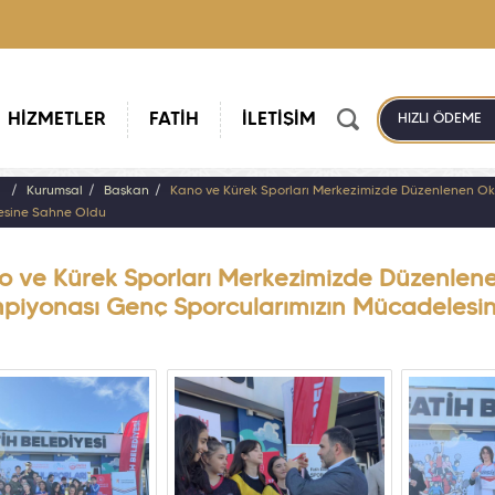
HİZMETLER
FATİH
İLETİŞİM
HIZLI ÖDEME
a
Kurumsal
Başkan
Kano ve Kürek Sporları Merkezimizde Düzenlenen Oku
sine Sahne Oldu
o ve Kürek Sporları Merkezimizde Düzenlenen
piyonası Genç Sporcularımızın Mücadelesi