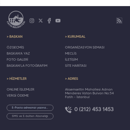
> BAŞKAN
> KURUMSAL
ÖZGEÇMİŞ
ORGANİZASYON ŞEMASI
BAŞKAN'A YAZ
MECLİS
FOTO GALERİ
İLETİŞİM
BAŞKAN'LA FOTOĞRAFIM
SİTE HARİTASI
> HİZMETLER
> ADRES
ONLINE İŞLEMLER
Akşemsettin Mahallesi Adnan
Menderes Vatan Bulvarı No:54
VERGİ ÖDEME
Fatih - İstanbul
0 (212) 453 1453
SMS ve E-bülten Aboneliği