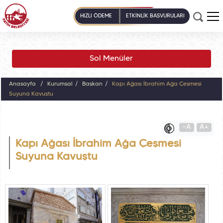
HIZLI ÖDEME
ETKİNLİK BAŞVURULARI
Sol Menüler
Anasayfa
Kurumsal
Başkan
Kapı Ağası İbrahim Ağa Çeşmesi
Suyuna Kavuştu
-A
A+
Kapı Ağası İbrahim Ağa Çeşmesi
Suyuna Kavuştu