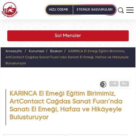
HIZLI ÖDEME
ETKİNLİK BAŞVURULARI
Sol Menüler
Anasayfa
Kurumsal
Başkan
KARINCA El Emeği Eğitim Birimimiz,
ArtContact Çağdaş Sanat Fuarı’nda Sanatı El Emeği, Hafıza ve Hikâyeyle
Buluşturuyor
-A
A+
KARINCA El Emeği Eğitim Birimimiz,
ArtContact Çağdaş Sanat Fuarı’nda
Sanatı El Emeği, Hafıza ve Hikâyeyle
Buluşturuyor