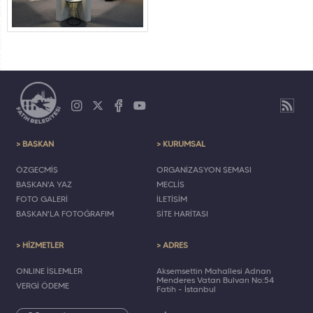
> BAŞKAN
> KURUMSAL
ÖZGEÇMİŞ
ORGANİZASYON ŞEMASI
BAŞKAN'A YAZ
MECLİS
FOTO GALERİ
İLETİŞİM
BAŞKAN'LA FOTOĞRAFIM
SİTE HARİTASI
> HİZMETLER
> ADRES
ONLINE İŞLEMLER
Akşemsettin Mahallesi Adnan
Menderes Vatan Bulvarı No:54
VERGİ ÖDEME
Fatih - İstanbul