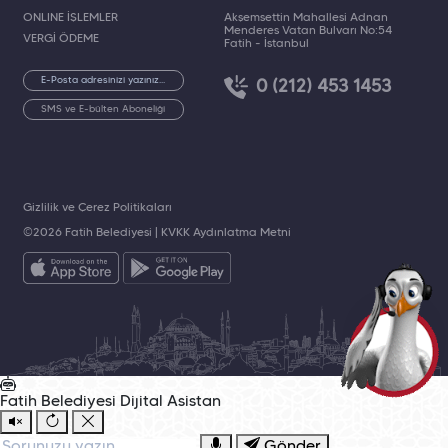
ONLINE İŞLEMLER
Akşemsettin Mahallesi Adnan
Menderes Vatan Bulvarı No:54
VERGİ ÖDEME
Fatih - İstanbul
0 (212) 453 1453
SMS ve E-bülten Aboneliği
Gizlilik ve Çerez Politikaları
©2026 Fatih Belediyesi |
KVKK Aydınlatma Metni
Fatih Belediyesi
Dijital Asistan
Gönder