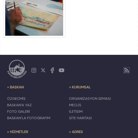
> BAŞKAN
> KURUMSAL
ÖZGEÇMİŞ
ORGANİZASYON ŞEMASI
BAŞKAN'A YAZ
MECLİS
FOTO GALERİ
İLETİŞİM
BAŞKAN'LA FOTOĞRAFIM
SİTE HARİTASI
> HİZMETLER
> ADRES