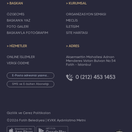
> BAŞKAN
> KURUMSAL
ÖZGEÇMİŞ
ORGANİZASYON ŞEMASI
BAŞKAN'A YAZ
MECLİS
FOTO GALERİ
İLETİŞİM
BAŞKAN'LA FOTOĞRAFIM
SİTE HARİTASI
> HİZMETLER
> ADRES
ONLINE İŞLEMLER
Akşemsettin Mahallesi Adnan
Menderes Vatan Bulvarı No:54
VERGİ ÖDEME
Fatih - İstanbul
0 (212) 453 1453
SMS ve E-bülten Aboneliği
Gizlilik ve Çerez Politikaları
©2026 Fatih Belediyesi |
KVKK Aydınlatma Metni