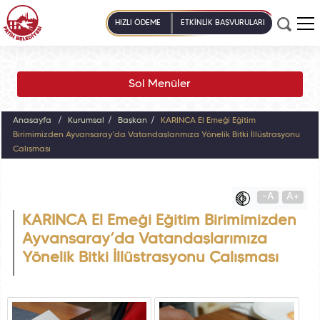
HIZLI ÖDEME
ETKİNLİK BAŞVURULARI
Sol Menüler
Anasayfa
Kurumsal
Başkan
KARINCA El Emeği Eğitim
Birimimizden Ayvansaray’da Vatandaşlarımıza Yönelik Bitki İllüstrasyonu
Çalışması
-A
A+
KARINCA El Emeği Eğitim Birimimizden
Ayvansaray’da Vatandaşlarımıza
Yönelik Bitki İllüstrasyonu Çalışması