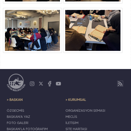
> BAŞKAN
> KURUMSAL
ÖZGEÇMİŞ
ORGANİZASYON ŞEMASI
BAŞKAN'A YAZ
MECLİS
FOTO GALERİ
İLETİŞİM
BAŞKAN'LA FOTOĞRAFIM
SİTE HARİTASI