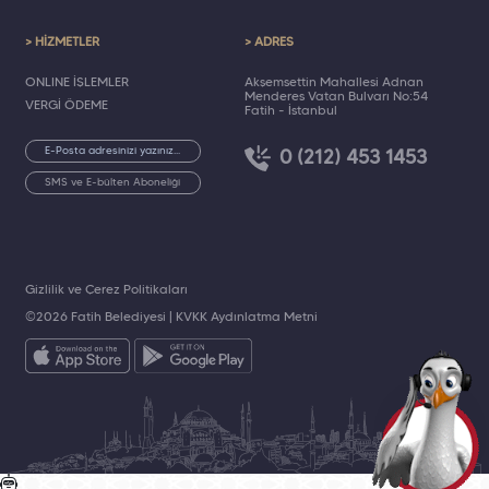
> HİZMETLER
> ADRES
ONLINE İŞLEMLER
Akşemsettin Mahallesi Adnan
Menderes Vatan Bulvarı No:54
VERGİ ÖDEME
Fatih - İstanbul
0 (212) 453 1453
SMS ve E-bülten Aboneliği
Gizlilik ve Çerez Politikaları
©2026 Fatih Belediyesi |
KVKK Aydınlatma Metni