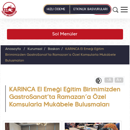
HIZLI ÖDEME
ETKİNLİK BAŞVURULARI
Sol Menüler
Anasayfa
Kurumsal
Başkan
KARINCA El Emeği Eğitim
Birimimizden GastroSanat’ta Ramazan’a Özel Komşularla Mukâbele
Buluşmaları
-A
A+
KARINCA El Emeği Eğitim Birimimizden
GastroSanat’ta Ramazan’a Özel
Komşularla Mukâbele Buluşmaları