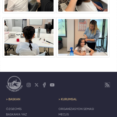
> BAŞKAN
> KURUMSAL
ÖZGEÇMİŞ
ORGANİZASYON ŞEMASI
BAŞKAN'A YAZ
MECLİS