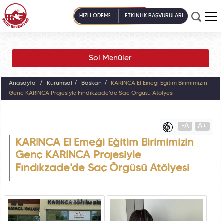
HIZLI ÖDEME
ETKİNLİK BAŞVURULARI
Sol Menüler
Anasayfa
Kurumsal
Başkan
KARINCA El Emeği Eğitim Birimimizin
Genç KARINCA Projesiyle Fındıkzade'de Saç Örgüsü Atölyesi
-A
A+
KARINCA El Emeği Eğitim Birimimizin
Genç KARINCA Projesiyle
Fındıkzade'de Saç Örgüsü Atölyesi