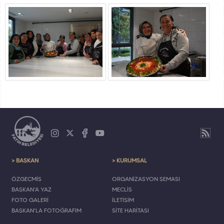
> BAŞKAN
> KURUMSAL
ÖZGEÇMİŞ
ORGANİZASYON ŞEMASI
BAŞKAN'A YAZ
MECLİS
FOTO GALERİ
İLETİŞİM
BAŞKAN'LA FOTOĞRAFIM
SİTE HARİTASI