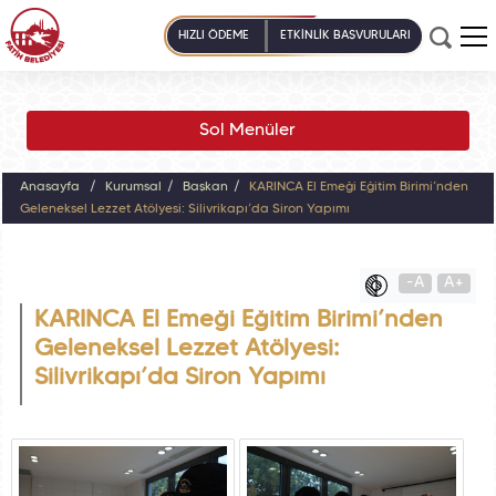
HIZLI ÖDEME
ETKİNLİK BAŞVURULARI
Sol Menüler
Anasayfa
Kurumsal
Başkan
KARINCA El Emeği Eğitim Birimi’nden
Geleneksel Lezzet Atölyesi: Silivrikapı’da Siron Yapımı
-A
A+
KARINCA El Emeği Eğitim Birimi’nden
Geleneksel Lezzet Atölyesi:
Silivrikapı’da Siron Yapımı