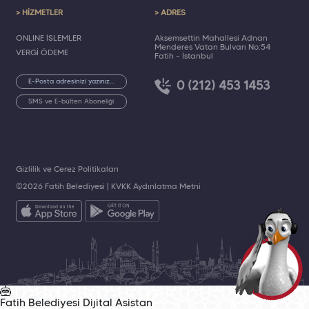
> HİZMETLER
> ADRES
ONLINE İŞLEMLER
Akşemsettin Mahallesi Adnan
Menderes Vatan Bulvarı No:54
VERGİ ÖDEME
Fatih - İstanbul
0 (212) 453 1453
SMS ve E-bülten Aboneliği
Gizlilik ve Çerez Politikaları
©2026 Fatih Belediyesi |
KVKK Aydınlatma Metni
Fatih Belediyesi
Dijital Asistan