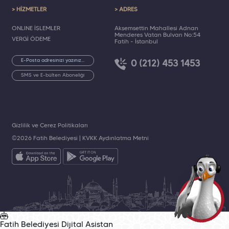
> HİZMETLER
> ADRES
ONLINE İŞLEMLER
Akşemsettin Mahallesi Adnan
Menderes Vatan Bulvarı No:54
VERGİ ÖDEME
Fatih - İstanbul
0 (212) 453 1453
SMS ve E-bülten Aboneliği
Gizlilik ve Çerez Politikaları
©2026 Fatih Belediyesi |
KVKK Aydınlatma Metni
Fatih Belediyesi
Dijital Asistan