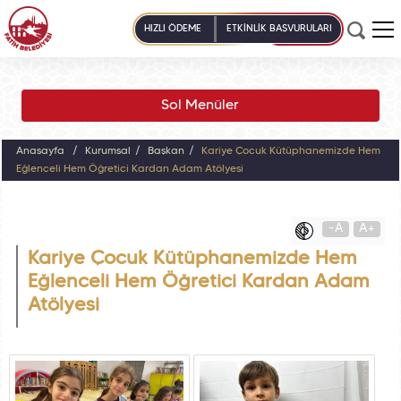
HIZLI ÖDEME
ETKİNLİK BAŞVURULARI
Sol Menüler
Anasayfa
Kurumsal
Başkan
Kariye Çocuk Kütüphanemizde Hem
Eğlenceli Hem Öğretici Kardan Adam Atölyesi
-A
A+
Kariye Çocuk Kütüphanemizde Hem
Eğlenceli Hem Öğretici Kardan Adam
Atölyesi