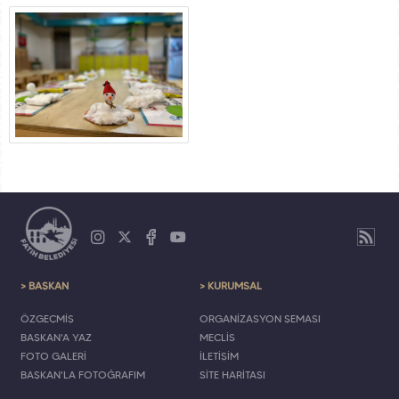
> BAŞKAN
> KURUMSAL
ÖZGEÇMİŞ
ORGANİZASYON ŞEMASI
BAŞKAN'A YAZ
MECLİS
FOTO GALERİ
İLETİŞİM
BAŞKAN'LA FOTOĞRAFIM
SİTE HARİTASI