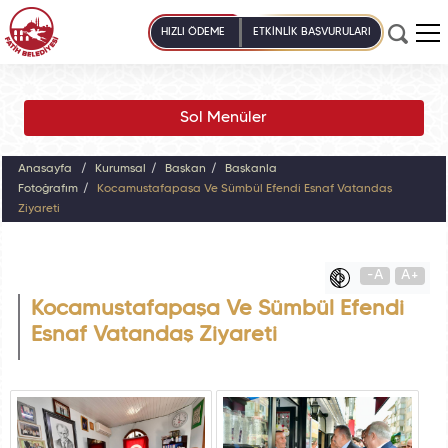
HIZLI ÖDEME
ETKİNLİK BAŞVURULARI
Sol Menüler
Anasayfa
Kurumsal
Başkan
Başkanla
Fotoğrafım
Kocamustafapaşa Ve Sümbül Efendi Esnaf Vatandaş
Ziyareti
-A
A+
Kocamustafapaşa Ve Sümbül Efendi
Esnaf Vatandaş Ziyareti