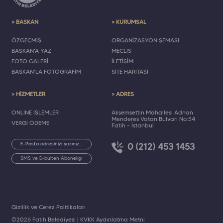
> BAŞKAN
> KURUMSAL
ÖZGEÇMİŞ
ORGANİZASYON ŞEMASI
BAŞKAN'A YAZ
MECLİS
FOTO GALERİ
İLETİŞİM
BAŞKAN'LA FOTOĞRAFIM
SİTE HARİTASI
> HİZMETLER
> ADRES
ONLINE İŞLEMLER
Akşemsettin Mahallesi Adnan
Menderes Vatan Bulvarı No:54
VERGİ ÖDEME
Fatih - İstanbul
0 (212) 453 1453
SMS ve E-bülten Aboneliği
Gizlilik ve Çerez Politikaları
©2026 Fatih Belediyesi |
KVKK Aydınlatma Metni